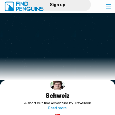
Sign up
Log in
Home
Print a book
Flyover video
Explore
Schweiz
Support
A short but fine adventure by Travellerin
Read more