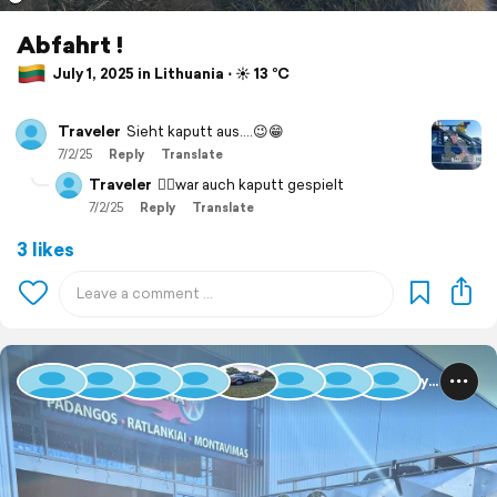
Abfahrt !
July 1, 2025 in Lithuania ⋅ ☀️ 13 °C
Traveler
Sieht kaputt aus....😉😁
7/2/25
Reply
Translate
Traveler
👍🏼war auch kaputt gespielt
7/2/25
Reply
Translate
3 likes
Baltic Rally 2025