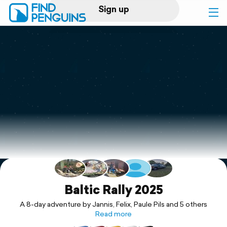
Sign up
Log in
Home
Print a book
Flyover video
Explore
Support
Baltic Rally 2025
A 8-day adventure by Jannis, Felix, Paule Pils and 5 others
Read more