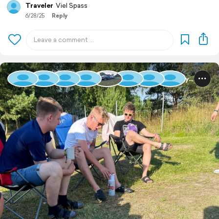
Traveler
Viel Spass
6/28/25
Reply
Baltic Rally 2025