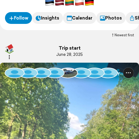
Follow
Insights
Calendar
Photos
S
Newest first
Trip start
June 28, 2025
Baltic Rally 2025