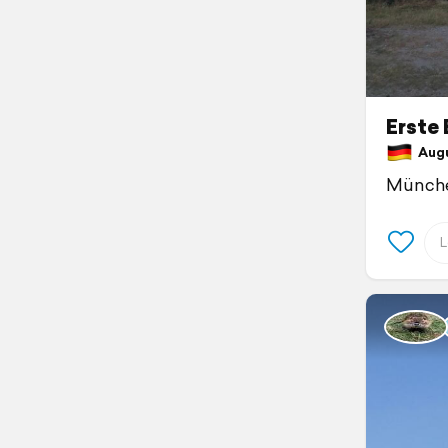
Erste
Augus
München