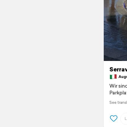
Serrav
Augus
Wir si
Parkpla
See trans