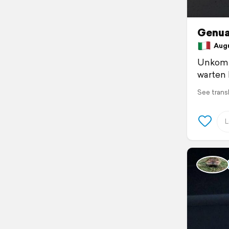
Genua
Augus
Unkompl
warten 
See trans