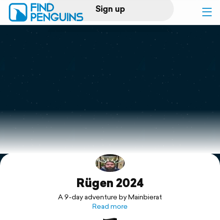
Sign up
Log in
Home
Print a book
Flyover video
Explore
Rügen 2024
Support
A 9-day adventure by Mainbierat
Read more