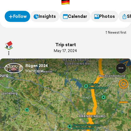
Follow
Insights
Calendar
Photos
S
Newest first
Trip start
May 17, 2024
Rügen 2024
Mainbierat