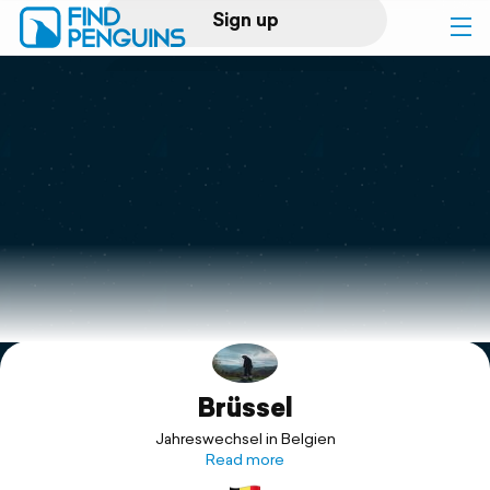
Sign up
Log in
Home
Print a book
Flyover video
Explore
Brüssel
Support
Jahreswechsel in Belgien
Read more