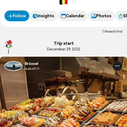
Follow
Insights
Calendar
Photos
S
Newest first
Trip start
December 29, 2022
Brüssel
Isabell H.