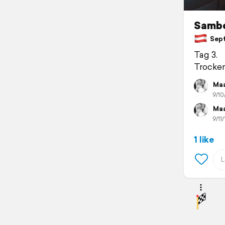
Sambe
Septe
Tag 3.
Trocke
Ma
9/10
Ma
9/11/
1 like