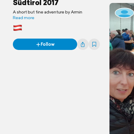
Südtirol 2017
A short but fine adventure by Armin
Read more
Follow