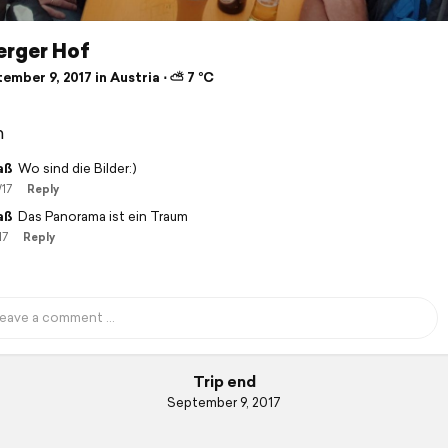
rger Hof
mber 9, 2017 in Austria ⋅ ⛅ 7 °C
n
aß
Wo sind die Bilder:)
/17
Reply
aß
Das Panorama ist ein Traum
17
Reply
Trip end
September 9, 2017