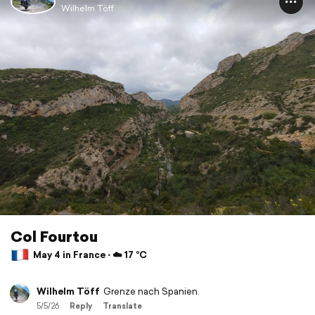
Wilhelm Töff
Col Fourtou
May 4 in France ⋅ ☁️ 17 °C
Wilhelm Töff
Grenze nach Spanien.
5/5/26
Reply
Translate