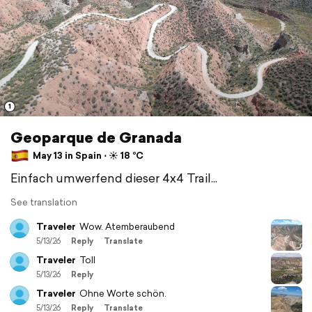
1
Geoparque de Granada
May 13 in Spain ⋅ ☀️ 18 °C
Einfach umwerfend dieser 4x4 Trail...
See translation
Traveler
Wow. Atemberaubend
5/13/26
Reply
Translate
Traveler
Toll
5/13/26
Reply
Traveler
Ohne Worte schön.
5/13/26
Reply
Translate