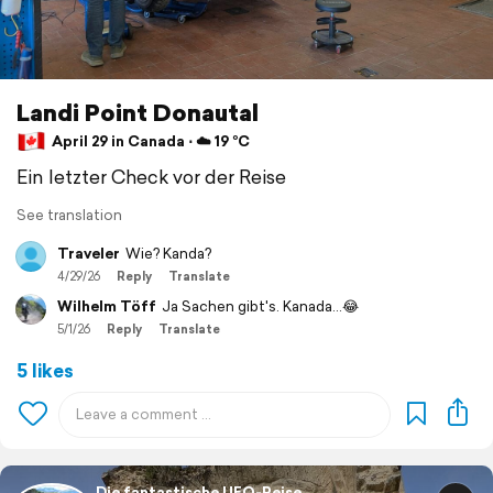
Landi Point Donautal
April 29 in Canada ⋅ ☁️ 19 °C
Ein letzter Check vor der Reise
See translation
Traveler
Wie? Kanda?
4/29/26
Reply
Translate
Wilhelm Töff
Ja Sachen gibt's. Kanada...😂
5/1/26
Reply
Translate
5 likes
Die fantastische UFO-Reise