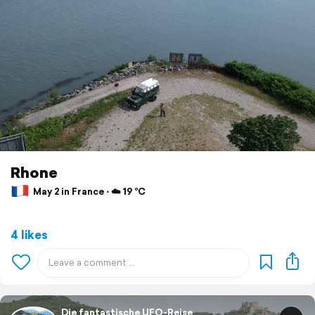
Rhone
May 2 in France ⋅ ☁️ 19 °C
4 likes
Die fantastische UFO-Reise