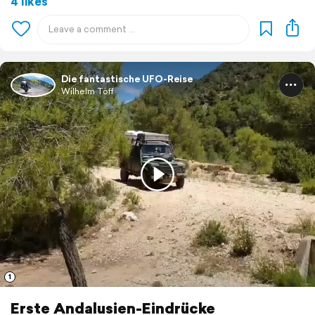
4 likes
Die fantastische UFO-Reise
Wilhelm Töff
1
Erste Andalusien-Eindrücke