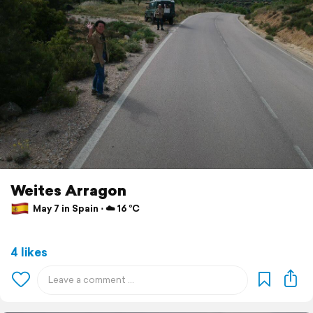
Weites Arragon
May 7 in Spain ⋅ ☁️ 16 °C
4 likes