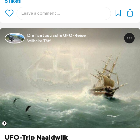
5 likes
Die fantastische UFO-Reise
Wilhelm Töff
1
UFO-Trip Naaldwijk