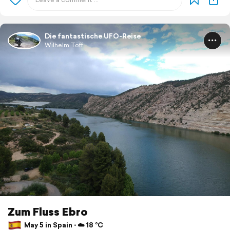
Die fantastische UFO-Reise
Wilhelm Töff
Zum Fluss Ebro
May 5 in Spain ⋅ ☁️ 18 °C