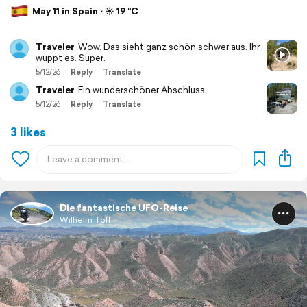
May 11 in Spain ⋅ ☀️ 19 °C
Traveler
Wow. Das sieht ganz schön schwer aus. Ihr
wuppt es. Super.
5/12/26
Reply
Translate
Traveler
Ein wunderschöner Abschluss
5/12/26
Reply
Translate
3 likes
Die fantastische UFO-Reise
Wilhelm Töff