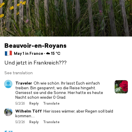
Beauvoir-en-Royans
May 1 in France ⋅ ☁️ 15 °C
Und jetzt in Frankreich???
See translation
Traveler
Oh wie schön. Ihr lasst Euch einfach
treiben. Bin gespannt, wo die Reise hingeht.
Geniesst sie und die Sonne. Hier hatte es heute
Nacht schon wieder 0 Grad.
5/2/26
Reply
Translate
Wilhelm Töff
Hier isses wärmer, aber Regen soll bald
kommen....
5/2/26
Reply
Translate