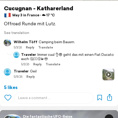
Cucugnan - Katharerland
May 3 in France ⋅ ☁️ 17 °C
Offroad Runde mit Lutz.
See translation
Wilhelm Töff
Camping beim Bauern.
5/3/26
Reply
Translate
Traveler
Immer cuul 👌😎 geht das mit einen Fiat Ducato
auch 🤔🤷‍♂️😵‍💫😎
5/3/26
Reply
Translate
Traveler
Geil
5/8/26
Reply
5 likes
Die fantastische UFO-Reise