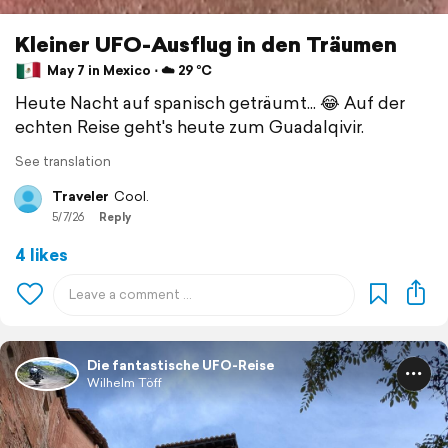
Kleiner UFO-Ausflug in den Träumen
May 7 in Mexico ⋅ ☁️ 29 °C
Heute Nacht auf spanisch geträumt... 😂 Auf der
echten Reise geht's heute zum Guadalqivir.
See translation
Traveler
Cool.
5/7/26
Reply
4 likes
Die fantastische UFO-Reise
Wilhelm Töff