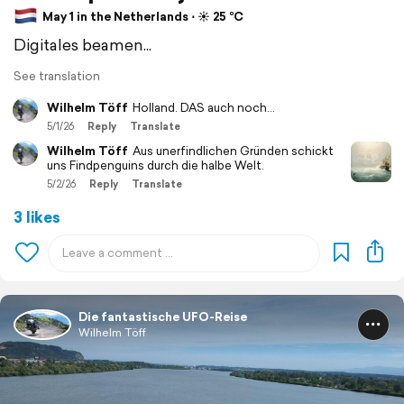
May 1 in the Netherlands ⋅ ☀️ 25 °C
Digitales beamen...
See translation
Wilhelm Töff
Holland. DAS auch noch...
5/1/26
Reply
Translate
Wilhelm Töff
Aus unerfindlichen Gründen schickt
uns Findpenguins durch die halbe Welt.
5/2/26
Reply
Translate
3 likes
Die fantastische UFO-Reise
Wilhelm Töff