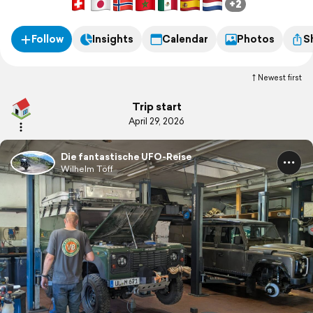
+2
Follow
Insights
Calendar
Photos
S
Newest first
Trip start
April 29, 2026
Die fantastische UFO-Reise
Wilhelm Töff