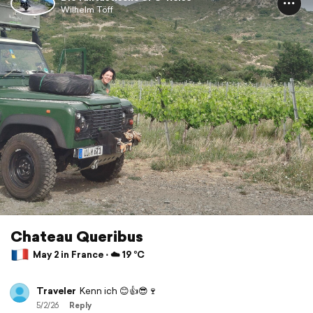
Wilhelm Töff
Chateau Queribus
May 2 in France ⋅ ☁️ 19 °C
Traveler
Kenn ich 😊👍😎🍷
5/2/26
Reply