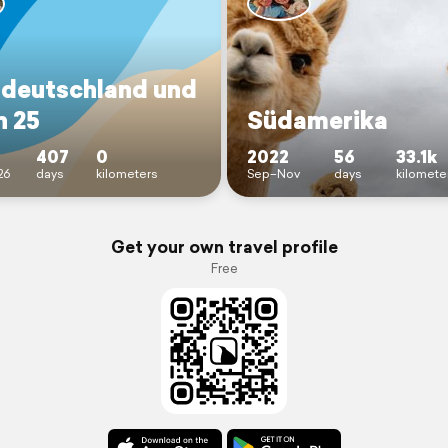
deutschland und
n 25
Südamerika
407
0
2022
56
33.1k
26
days
kilometers
Sep–Nov
days
kilomete
Get your own travel profile
Free