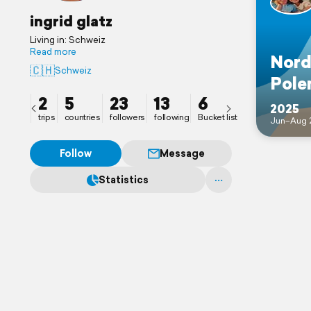
ingrid glatz
Living in: Schweiz
Read more
Nord
🇨🇭
Schweiz
Pole
2
5
23
13
6
2025
trips
countries
followers
following
Bucket list
Jun–Aug 
Follow
Message
Statistics