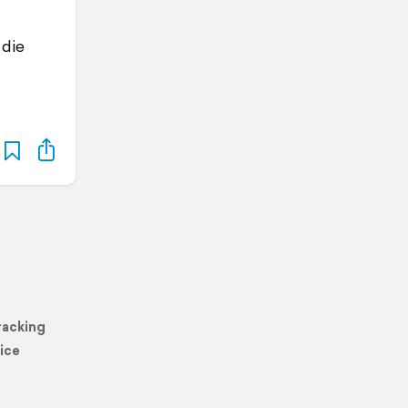
 die
racking
ice