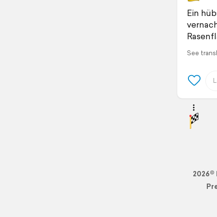
Ein hüb
vernach
Rasenfl
See trans
2026© 
Pr