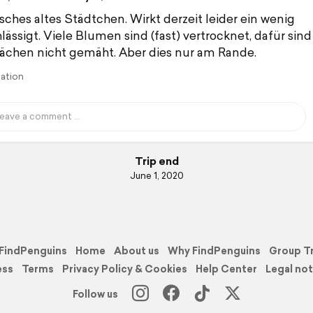
sches altes Städtchen. Wirkt derzeit leider ein wenig
lässigt. Viele Blumen sind (fast) vertrocknet, dafür sind
ächen nicht gemäht. Aber dies nur am Rande.
lation
Trip end
June 1, 2020
FindPenguins
Home
About us
Why FindPenguins
Group T
ess
Terms
Privacy Policy & Cookies
Help Center
Legal not
Follow us