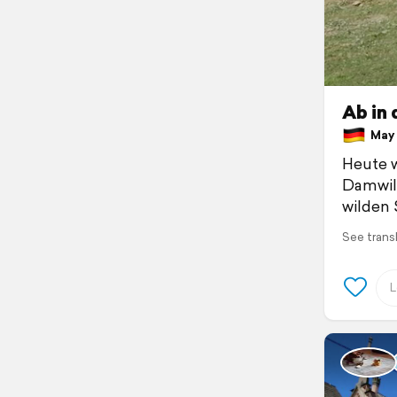
Ab in 
May 3
Heute w
Damwild
wilden 
See trans