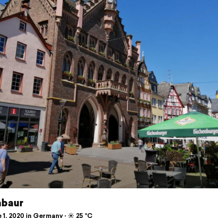
baur
1, 2020 in Germany ⋅ ☀️ 25 °C