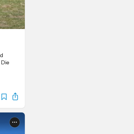
nd
 Die