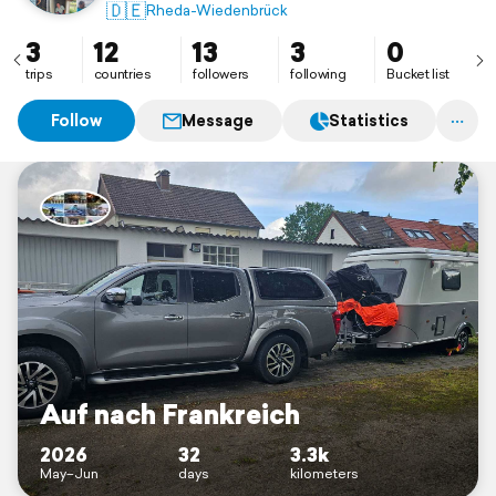
🇩🇪
Rheda-Wiedenbrück
3
12
13
3
0
trips
countries
followers
following
Bucket list
Follow
Message
Statistics
Auf nach Frankreich
2026
32
3.3k
May–Jun
days
kilometers