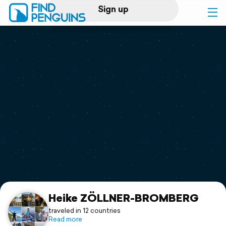
Sign up
Log in
Home
Print a book
Flyover video
Explore
Support
Heike ZÖLLNER-BROMBERG
traveled in 12 countries
Read more