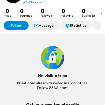
bảo mật cao cấp giúp mọi giao dịch diễn ra an toàn
3988aa.com/
tuyệt đối.
0
0
0
0
0
trips
countries
followers
following
Bucket list
Follow
Message
Statistics
No visible trips
88AA com already traveled in 0 countries.
Follow 88AA com!
Get your own travel profile