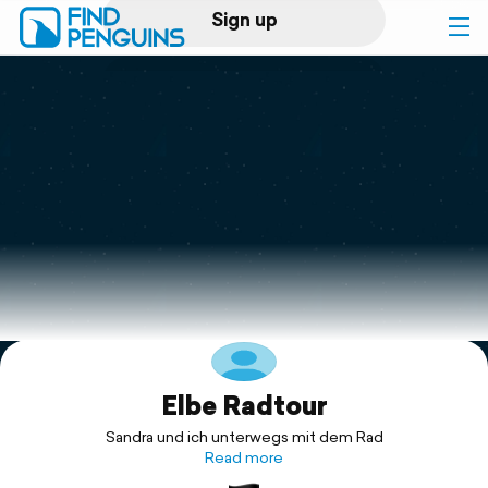
Sign up
Log in
Home
Print a book
Flyover video
Explore
Elbe Radtour
Support
Sandra und ich unterwegs mit dem Rad
Read more