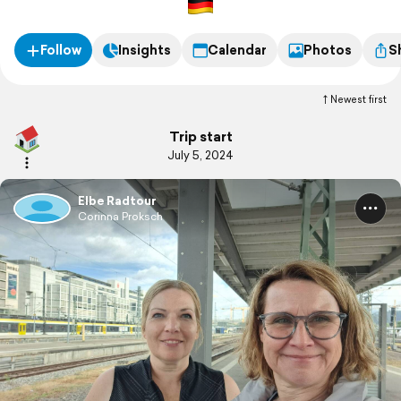
Follow
Insights
Calendar
Photos
S
Newest first
Trip start
July 5, 2024
Elbe Radtour
Corinna Proksch