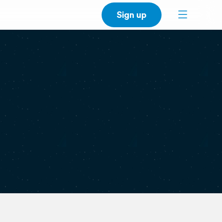
Sign up