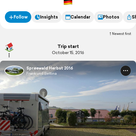
Follow
Insights
Calendar
Photos
S
Newest first
Trip start
October 15, 2016
Spreewald Herbst 2016
Frank und Bettina