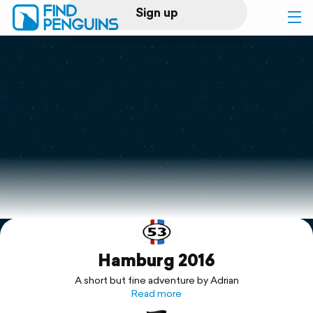
Sign up
Log in
Home
Print a book
Flyover video
Explore
Hamburg 2016
Support
A short but fine adventure by Adrian
Read more