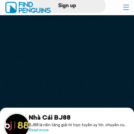
Sign up
Log in
Home
Print a book
Flyover video
Explore
Support
Nhà Cái BJ88
BJ88 là nền tảng giải trí trực tuyến uy tín, chuyên cung
cấp các sảnh game bài và cá cược thể thao đỉnh cao.
Read more