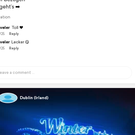
geht’s ➡️
lation
veler
Toll ♥️
/25
Reply
veler
Lecker 😋
/25
Reply
Dublin (Irland)