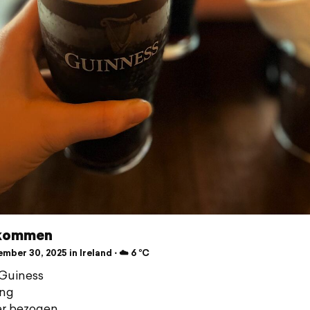
kommen
ber 30, 2025 in Ireland ⋅ ☁️ 6 °C
 Guiness
ung
r bezogen