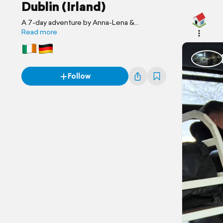
Dublin (Irland)
A 7-day adventure by Anna-Lena &
Sebastian
Read more
Follow