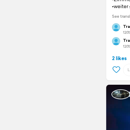
•weiter 
See trans
Tra
12/31
Tra
12/31
2 likes