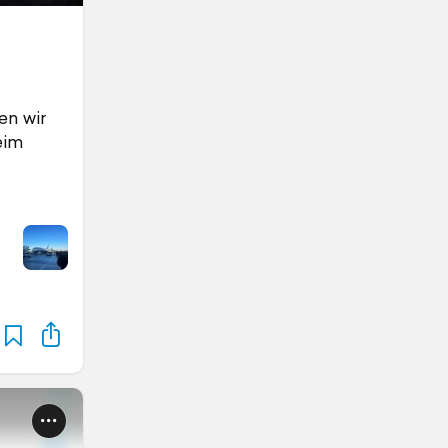
en wir
eim