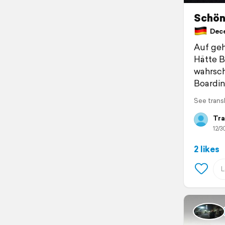
Schön
Dece
Auf geh
Hätte B
wahrsch
Boardin
See trans
Tra
12/3
2 likes