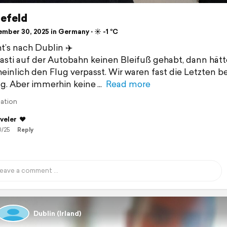
efeld
mber 30, 2025 in Germany ⋅ ☀️ -1 °C
t’s nach Dublin ✈️
asti auf der Autobahn keinen Bleifuß gehabt, dann hätt
einlich den Flug verpasst. Wir waren fast die Letzten b
g. Aber immerhin keine
Read more
lation
veler
♥️
0/25
Reply
Dublin (Irland)