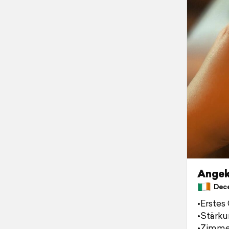
Ange
Decem
•Erstes
•Stärk
•Zimme