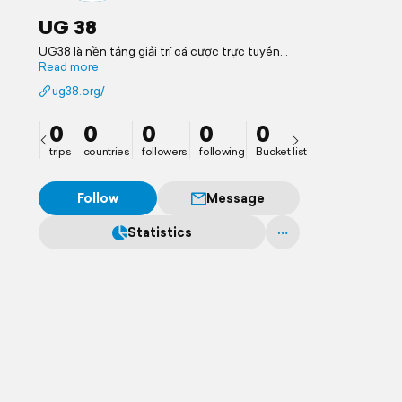
UG 38
UG38 là nền tảng giải trí cá cược trực tuyến
được nhiều người dùng quan tâm, mang đến hệ
Read more
sinh thái đa dạng gồm casino live,
ug38.org/
0
0
0
0
0
trips
countries
followers
following
Bucket list
Follow
Message
Statistics