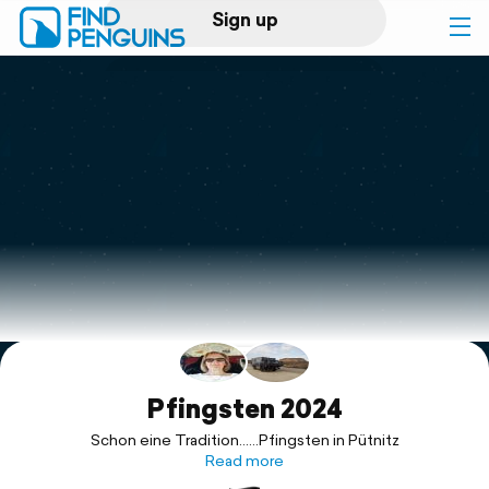
Sign up
Log in
Home
Print a book
Flyover video
Explore
Support
Pfingsten 2024
Schon eine Tradition......Pfingsten in Pütnitz
Read more