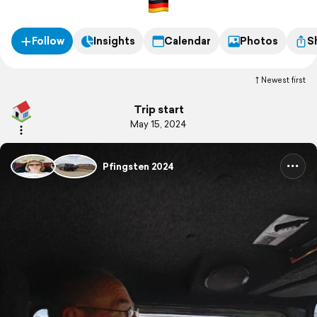
Follow
Insights
Calendar
Photos
S
Newest first
Trip start
May 15, 2024
Pfingsten 2024