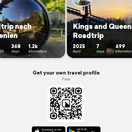
trip nach
Kings and Queen
enien
Roadtrip
368
1.2k
2025
7
699
26
days
kilometers
April
days
kilometer
Get your own travel profile
Free