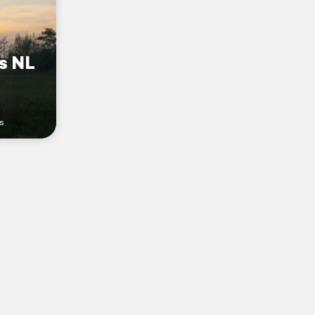
s NL
s