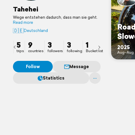
Tahehei
Wege entstehen dadurch, dass man sie geht.
Read more
Road
🇩🇪
Deutschland
Slow
5
9
3
3
1
2025
trips
countries
followers
following
Bucket list
Aug–Aug 
Follow
Message
Statistics