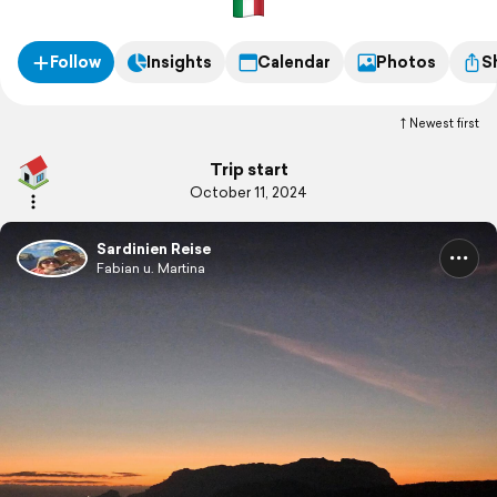
Follow
Insights
Calendar
Photos
S
Newest first
Trip start
October 11, 2024
Sardinien Reise
Fabian u. Martina