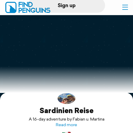
Sign up
Log in
Home
Print a book
Flyover video
Explore
Sardinien Reise
Support
A 16-day adventure by Fabian u. Martina
Read more