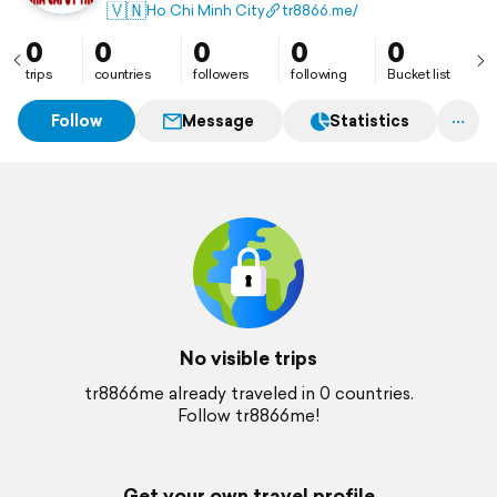
không tiết lộ thông tin khách hàng cho bên thứ ba,
🇻🇳
Ho Chi Minh City
tr8866.me/
giữ vững chữ tín trong từng phút giây trải nghiệm.
0
0
0
0
0
trips
countries
followers
following
Bucket list
Follow
Message
Statistics
No visible trips
tr8866me already traveled in 0 countries.
Follow tr8866me!
Get your own travel profile