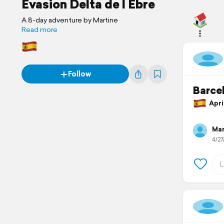
Evasion Delta de l Ebre
A 8-day adventure by Martine
Read more
Follow
Barce
April
Mar
4/27