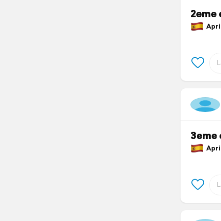
2eme 
April
3eme 
April