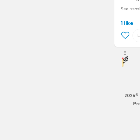
See trans
1 like
2026© 
Pr