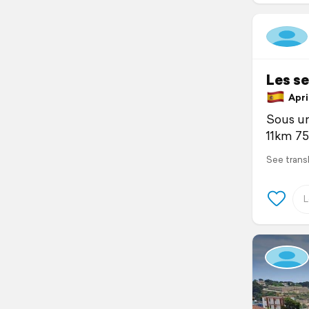
Les se
April
Sous un
11km 75
See trans