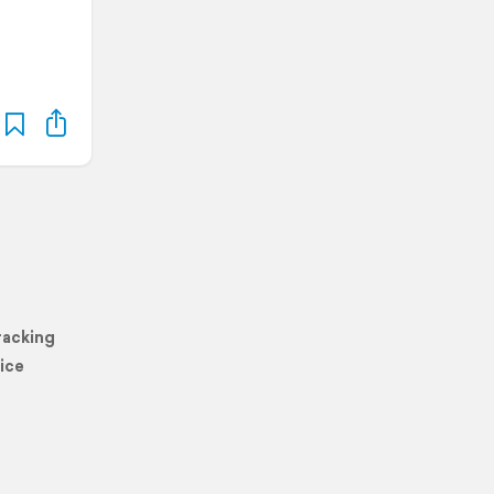
racking
ice