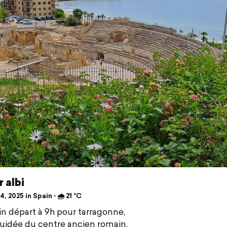
 albi
, 2025 in Spain ⋅ 🌧 21 °C
n départ à 9h pour tarragonne,
guidée du centre ancien romain.