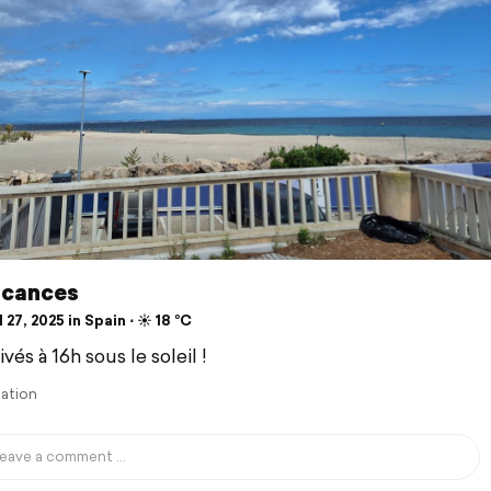
acances
 27, 2025 in Spain ⋅ ☀️ 18 °C
ivés à 16h sous le soleil !
lation