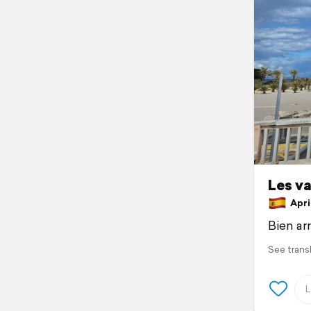
Les v
April
Bien arr
See trans