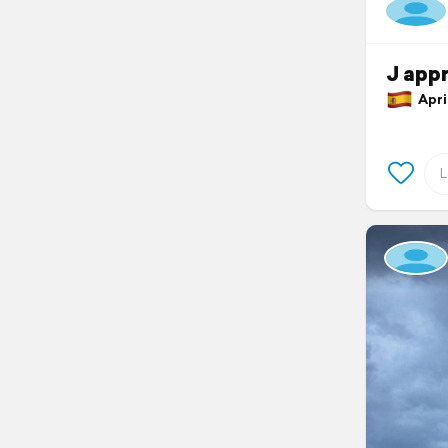
J appr
April