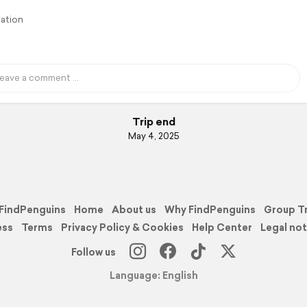
lation
Trip end
May 4, 2025
FindPenguins
Home
About us
Why FindPenguins
Group T
ess
Terms
Privacy Policy & Cookies
Help Center
Legal not
Follow us
Language: English