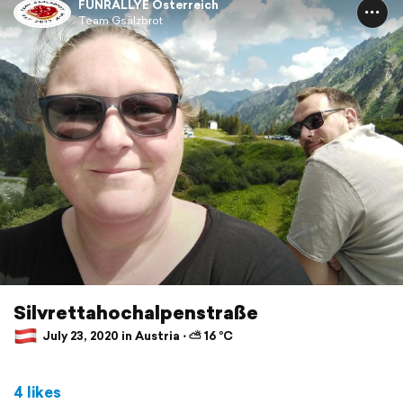
FUNRALLYE Österreich
Team Gsälzbrot
Silvrettahochalpenstraße
July 23, 2020 in Austria ⋅ ⛅ 16 °C
4 likes