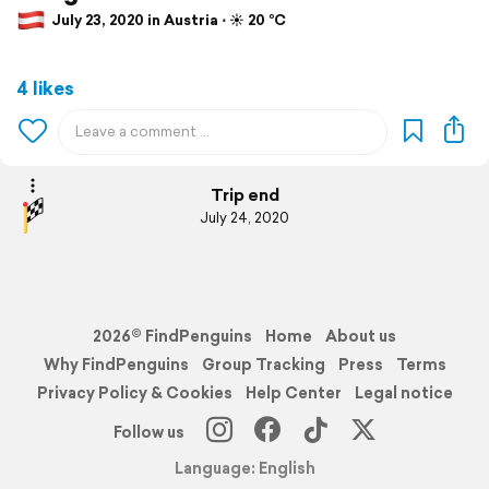
July 23, 2020 in Austria ⋅ ☀️ 20 °C
4 likes
Trip end
July 24, 2020
2026© FindPenguins
Home
About us
Why FindPenguins
Group Tracking
Press
Terms
Privacy Policy & Cookies
Help Center
Legal notice
Follow us
Language: English