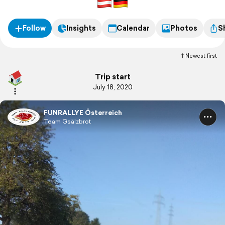
Follow
Insights
Calendar
Photos
S
Newest first
Trip start
July 18, 2020
FUNRALLYE Österreich
Team Gsälzbrot