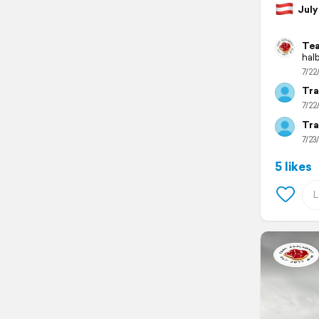
July 
Tea
hal
7/22
Tra
7/22
Tra
7/23
5 likes