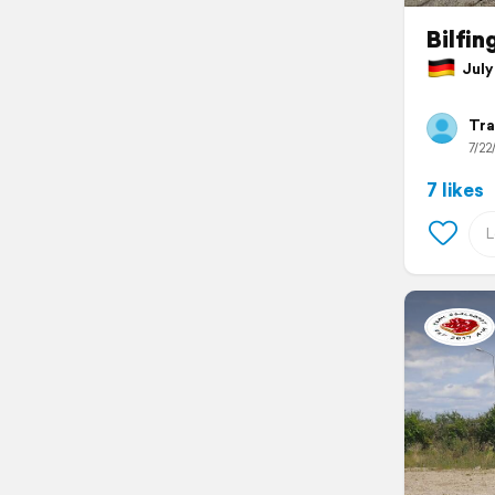
Bilfin
July 
Tra
7/22
7 likes