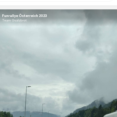
Funrallye Österreich 2023
Team Gsälzbrot