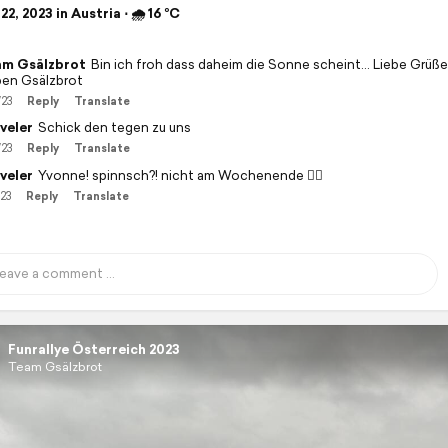
22, 2023 in Austria ⋅ 🌧 16 °C
m Gsälzbrot
Bin ich froh dass daheim die Sonne scheint... Liebe Grüß
ben Gsälzbrot
/23
Reply
Translate
veler
Schick den tegen zu uns
/23
Reply
Translate
veler
Yvonne! spinnsch?! nicht am Wochenende ☝🏻
/23
Reply
Translate
Funrallye Österreich 2023
Team Gsälzbrot