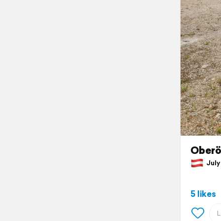
Oberö
July 
5 likes