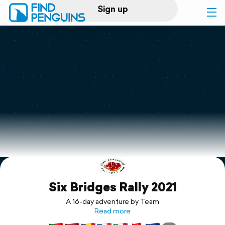
Sign up
Log in
Home
Print a book
Flyover video
Explore
Six Bridges Rally 2021
Support
A 16-day adventure by Team
Read more