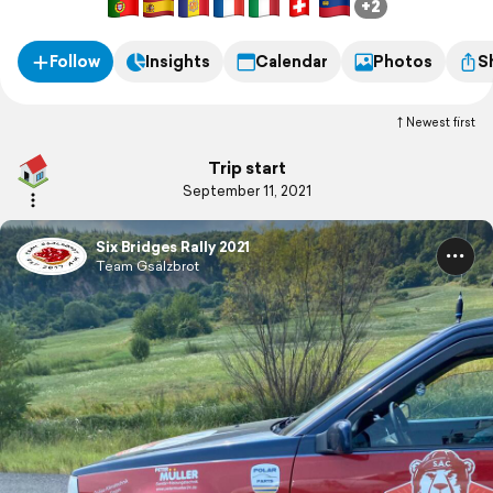
+2
Follow
Insights
Calendar
Photos
S
Newest first
Trip start
September 11, 2021
Six Bridges Rally 2021
Team Gsälzbrot