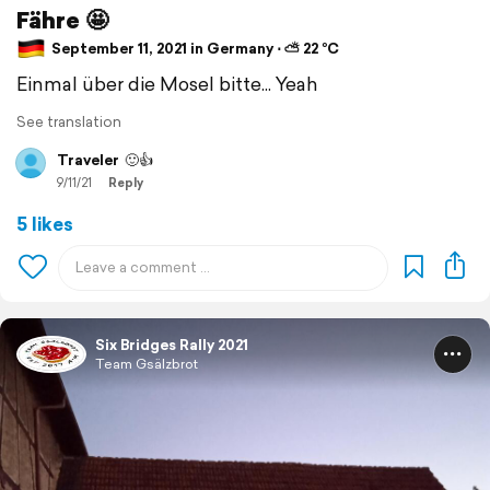
Fähre 🤩
September 11, 2021 in Germany ⋅ ⛅ 22 °C
Einmal über die Mosel bitte... Yeah
See translation
Traveler
🙂👍
9/11/21
Reply
5 likes
Six Bridges Rally 2021
Team Gsälzbrot