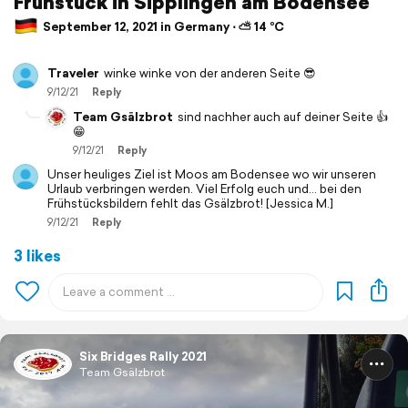
Frühstück in Sipplingen am Bodensee
September 12, 2021 in Germany ⋅ ⛅ 14 °C
Traveler
winke winke von der anderen Seite 😎
9/12/21
Reply
Team Gsälzbrot
sind nachher auch auf deiner Seite 👍
😁
9/12/21
Reply
Unser heuliges Ziel ist Moos am Bodensee wo wir unseren
Urlaub verbringen werden. Viel Erfolg euch und... bei den
Frühstücksbildern fehlt das Gsälzbrot! [Jessica M.]
9/12/21
Reply
3 likes
Six Bridges Rally 2021
Team Gsälzbrot