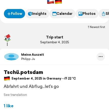
Follow
Insights
Calendar
Photos
S
Newest first
Trip start
September 4, 2025
Meine Auszeit
Philipp Ju
Tschü.potsdam
September 4, 2025 in Germany ⋅ ⛅ 22 °C
Abfahrt und Abflug...let's go
See translation
1 like