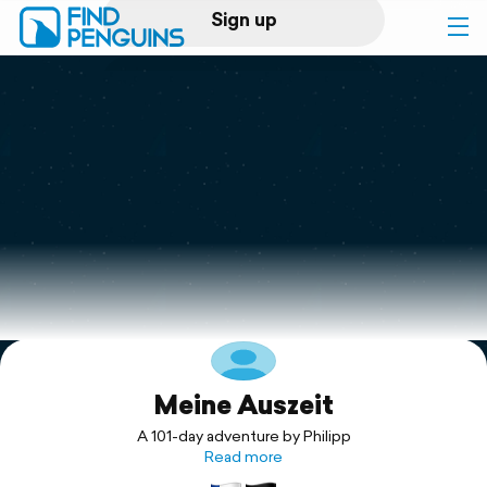
Sign up
Log in
Home
Print a book
Flyover video
Explore
Meine Auszeit
Support
A 101-day adventure by Philipp
Read more