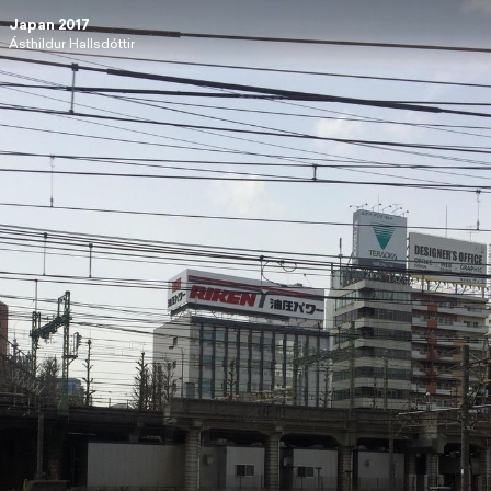
Japan 2017
Ásthildur Hallsdóttir