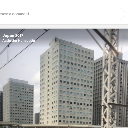
Japan 2017
Ásthildur Hallsdóttir