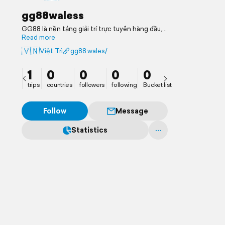
gg88waless
GG88 là nền tảng giải trí trực tuyến hàng đầu,
tập trung vào trải nghiệm sòng bài thực tế ảo
Read more
với dealer chuyên nghiệp, bao gồm baccarat
🇻🇳
Việt Trì
gg88.wales/
1
0
0
0
0
trips
countries
followers
following
Bucket list
Follow
Message
Statistics