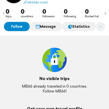
mb66an.com/
0
0
0
0
0
trips
countries
followers
following
Bucket list
Follow
Message
Statistics
No visible trips
MB66 already traveled in 0 countries.
Follow MB66!
Get your own travel profile