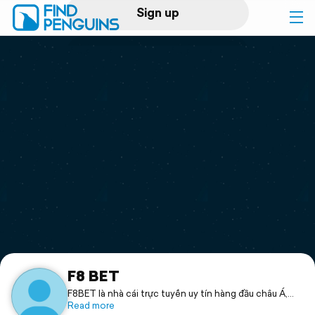
Sign up
Log in
Home
Print a book
Flyover video
Explore
Support
F8 BET
F8BET là nhà cái trực tuyến uy tín hàng đầu châu Á,
cung cấp đa dạng sản phẩm giải trí như cá cược thể
Read more