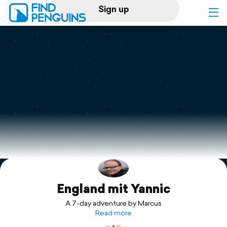
Sign up
Log in
Home
Print a book
Flyover video
Explore
England mit Yannic
Support
A 7-day adventure by Marcus
Read more