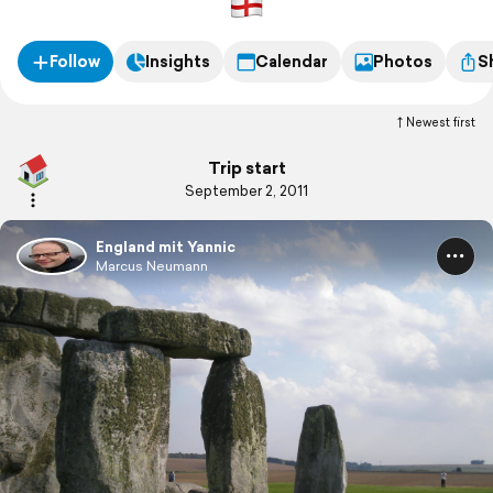
Follow
Insights
Calendar
Photos
S
Newest first
Trip start
September 2, 2011
England mit Yannic
Marcus Neumann