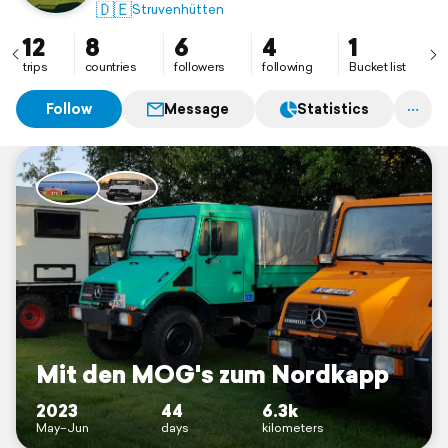
kann, nichts muss.
🇩🇪
Struvenhütten
12
8
6
4
1
trips
countries
followers
following
Bucket list
Follow
Message
Statistics
Mit den MOG's zum Nordkapp
2023
44
6.3k
May–Jun
days
kilometers