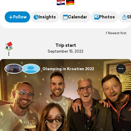
Follow
Insights
Calendar
Photos
S
Newest first
Trip start
September 15, 2022
Glamping in Kroatien 2022