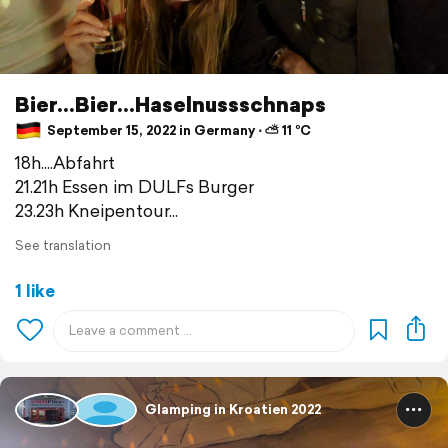
Bier...Bier...Haselnussschnaps
September 15, 2022 in Germany ⋅ ⛅ 11 °C
18h....Abfahrt
21.21h Essen im DULFs Burger
23.23h Kneipentour...
See translation
1 like
Glamping in Kroatien 2022