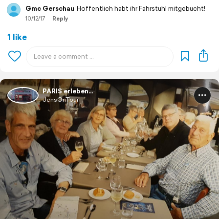
Gmc Gerschau
Hoffentlich habt ihr Fahrstuhl mitgebucht!
10/12/17
Reply
1 like
PARIS erleben...
JensOnTour