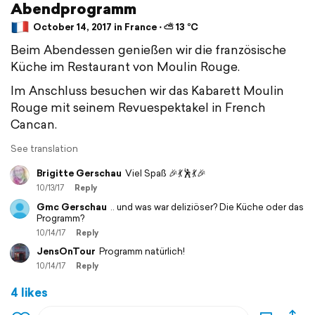
Abendprogramm
October 14, 2017 in France ⋅ ⛅ 13 °C
Beim Abendessen genießen wir die französische
Küche im Restaurant von Moulin Rouge.
Im Anschluss besuchen wir das Kabarett Moulin
Rouge mit seinem Revuespektakel in French
Cancan.
See translation
Brigitte Gerschau
Viel Spaß 🎉💃🕺💃🎉
10/13/17
Reply
Gmc Gerschau
.. und was war deliziöser? Die Küche oder das
Programm?
10/14/17
Reply
JensOnTour
Programm natürlich!
10/14/17
Reply
4 likes