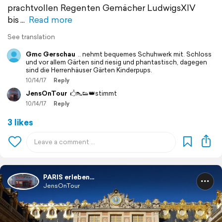
prachtvollen Regenten Gemächer LudwigsXIV
bis
Read more
See translation
Gmc Gerschau
.. nehmt bequemes Schuhwerk mit. Schloss
und vor allem Gärten sind riesig und phantastisch, dagegen
sind die Herrenhäuser Gärten Kinderpups.
10/14/17
Reply
JensOnTour
🖒👠👟👑stimmt
10/14/17
Reply
3 likes
PARIS erleben...
JensOnTour