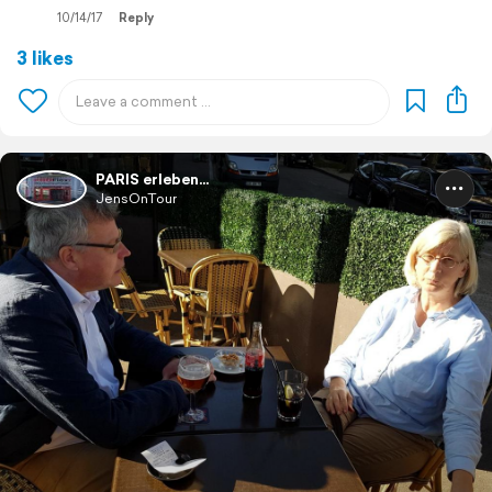
10/14/17
Reply
3 likes
PARIS erleben...
JensOnTour