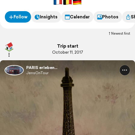
Follow
Insights
Calendar
Photos
S
Newest first
Trip start
October 11, 2017
PARIS erleben...
JensOnTour