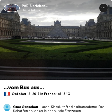
PARIS erleben...
JensOnTour
...vom Bus aus...
October 13, 2017 in France ⋅ ⛅ 15 °C
Gmc Gerschau
... aaah. Klassik trifft die ultramoderne. Das
Schaffen so locker leicht nur die Franzosen ..