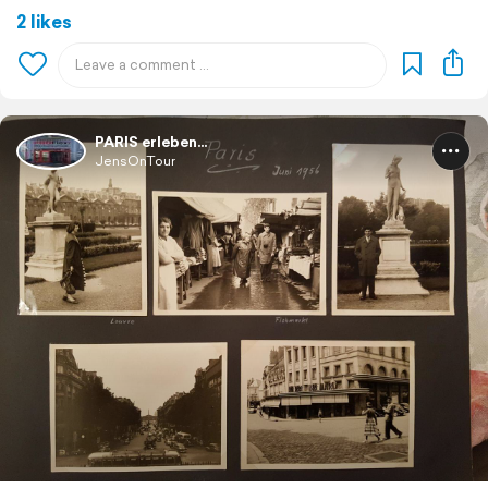
2 likes
PARIS erleben...
JensOnTour