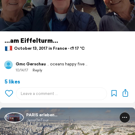
...am Eiffelturm...
October 13, 2017 in France ⋅ ⛅ 17 °C
Gmc Gerschau
.. oceans happy five ..
10/14/17
Reply
5 likes
PARIS erleben...
JensOnTour