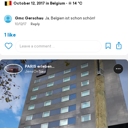
October 12, 2017 in Belgium ⋅ ☀️ 14 °C
Gmc Gerschau
Ja, Belgien ist schon schön!
10/12/17
Reply
1 like
PARIS erleben...
JensOnTour