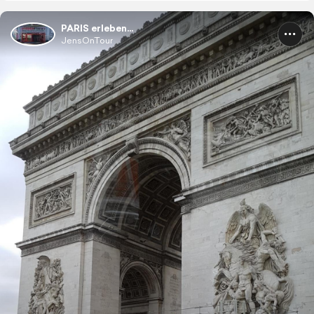
PARIS erleben...
JensOnTour