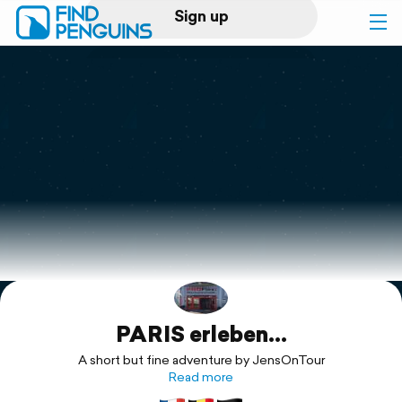
Sign up
Log in
Home
Print a book
Flyover video
Explore
PARIS erleben...
Support
A short but fine adventure by JensOnTour
Read more