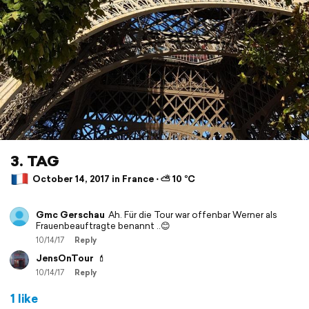
3. TAG
October 14, 2017 in France ⋅ ⛅ 10 °C
Gmc Gerschau
Ah. Für die Tour war offenbar Werner als
Frauenbeauftragte benannt ..😊
10/14/17
Reply
JensOnTour
💄
10/14/17
Reply
1 like