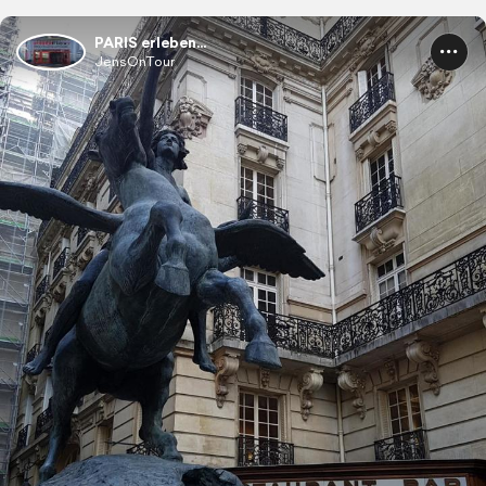
PARIS erleben...
JensOnTour