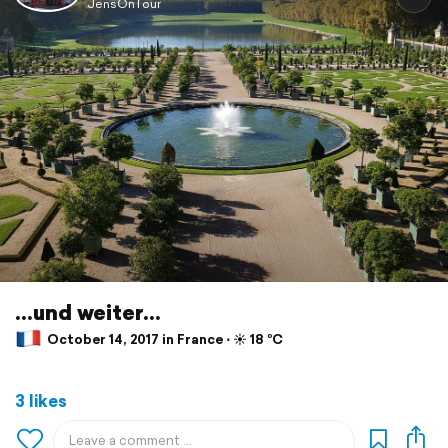
JensOnTour
...und weiter...
October 14, 2017 in France ⋅ ☀️ 18 °C
3 likes