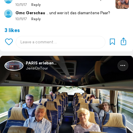
10/11/17
Reply
Gmc Gerschau
.. und wer ist das diamantene Paar?
10/11/17
Reply
3 likes
PARIS erleben...
JensOnTour