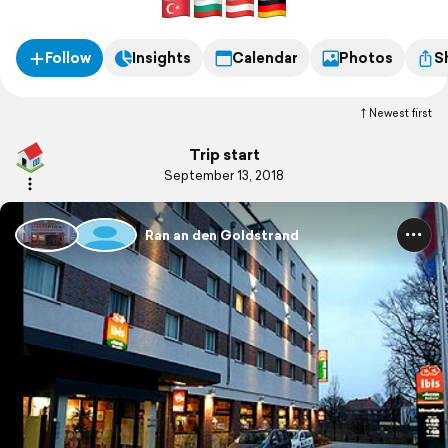
Follow
Insights
Calendar
Photos
S
Newest first
Trip start
September 13, 2018
Ran an den Goldstrand