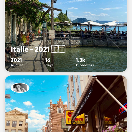
Italie - 2021 🇮🇹
2021
16
1.3k
August
days
kilometers