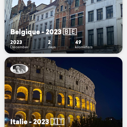
Belgique - 2023 🇧🇪
2023
2
49
December
days
kilometers
Italie - 2023 🇮🇹