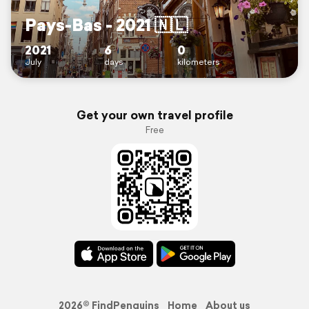
Pays-Bas - 2021 🇳🇱
2021
6
0
July
days
kilometers
Get your own travel profile
Free
2026© FindPenguins
Home
About us