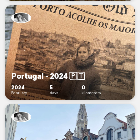
Portugal - 2024 🇵🇹
2024
5
0
February
days
kilometers