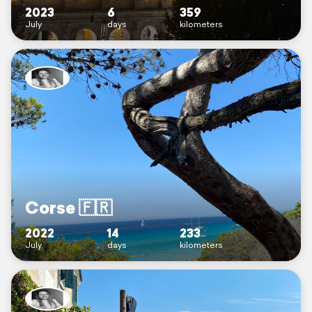
2023
6
359
July
days
kilometers
Corse 🇫🇷
2022
14
233
July
days
kilometers