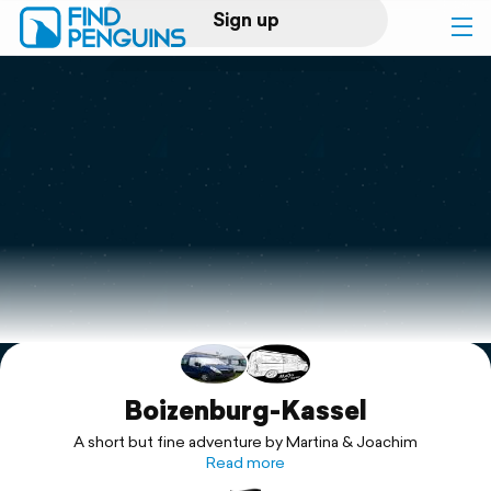
Sign up
Log in
Home
Print a book
Flyover video
Explore
Support
Boizenburg-Kassel
A short but fine adventure by Martina & Joachim
Read more