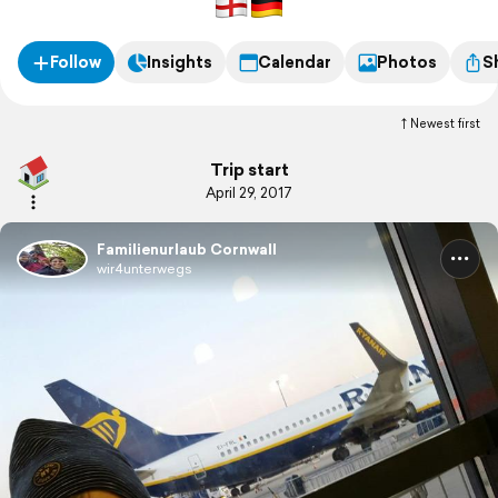
Follow
Insights
Calendar
Photos
S
Newest first
Trip start
April 29, 2017
Familienurlaub Cornwall
wir4unterwegs