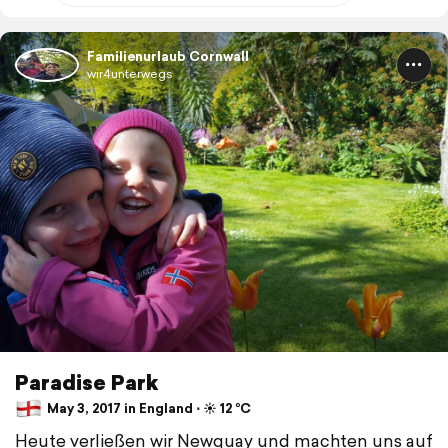
Familienurlaub Cornwall
wir4unterwegs
Paradise Park
May 3, 2017 in England ⋅ ☀️ 12 °C
Heute verließen wir Newquay und machten uns auf