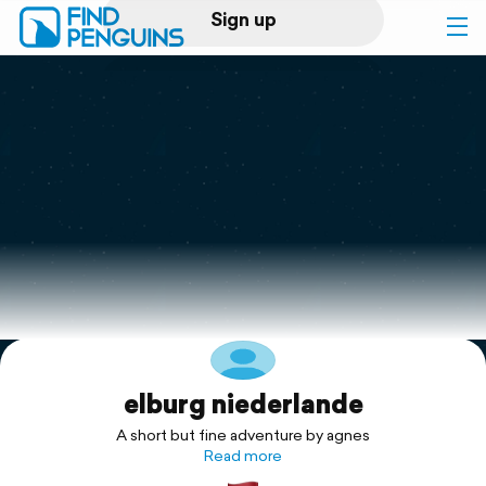
Sign up
Log in
Home
Print a book
Flyover video
Explore
elburg niederlande
Support
A short but fine adventure by agnes
Read more