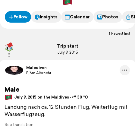
Follow
Insights
Calendar
Photos
S
Newest first
Trip start
July 9, 2015
Malediven
Björn Albrecht
Male
July 9, 2015 on the Maldives ⋅ ⛅ 30 °C
Landung nach ca. 12 Stunden Flug, Weiterflug mit
Wasserflugzeug.
See translation