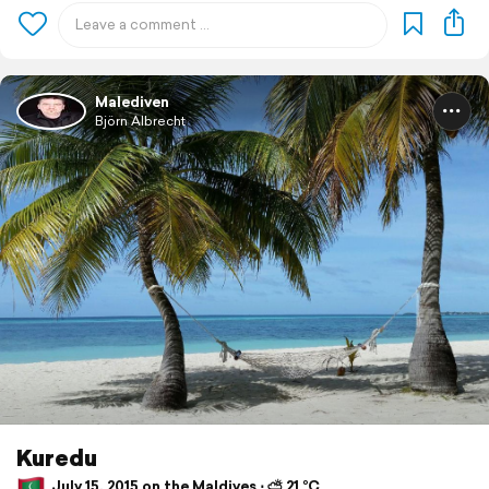
Malediven
Björn Albrecht
Kuredu
July 15, 2015 on the Maldives ⋅ ⛅ 21 °C