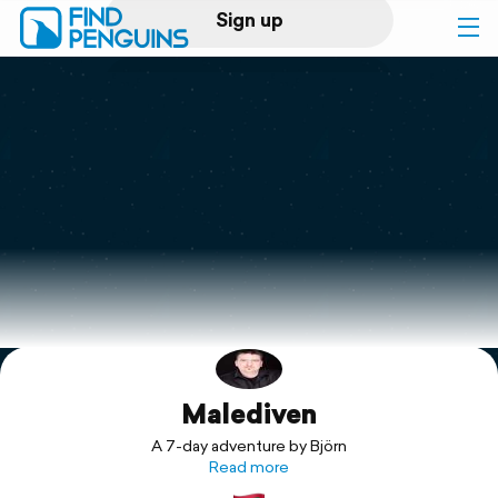
Sign up
Log in
Home
Print a book
Flyover video
Explore
Malediven
Support
A 7-day adventure by Björn
Read more