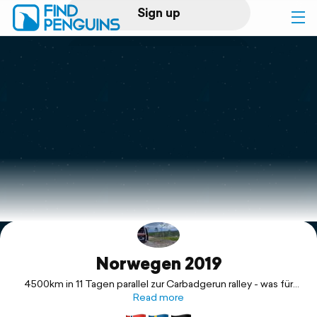
Sign up
Log in
Home
Print a book
Flyover video
Explore
Norwegen 2019
Support
4500km in 11 Tagen parallel zur Carbadgerun ralley - was für
geandiose lustige Tage.
Read more
Jeden Tag neue Eindrücke, jeden Tag neue