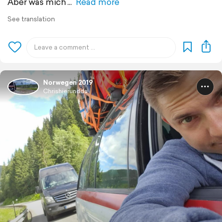
Aber was mich
Read more
See translation
Norwegen 2019
Chrishierundda