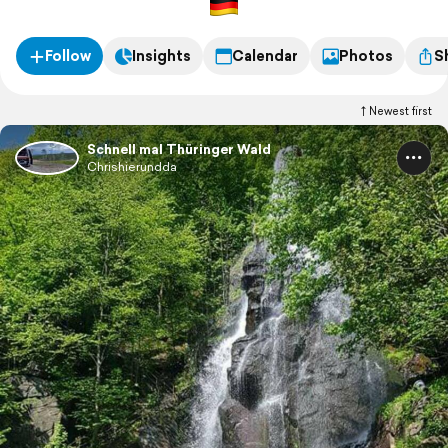
Follow
Insights
Calendar
Photos
S
Newest first
Schnell mal Thüringer Wald
Chrishierundda