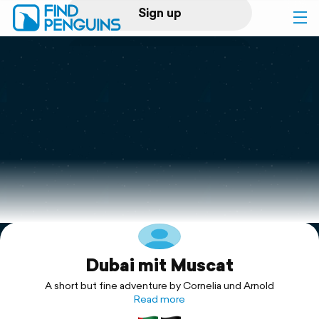
Sign up
Log in
Home
Print a book
Flyover video
Explore
Dubai mit Muscat
Support
A short but fine adventure by Cornelia und Arnold
Read more