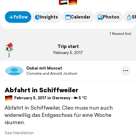
Follow
Insights
Calendar
Photos
S
Newest first
Trip start
February 5, 2017
Dubai mit Muscat
Cornelia und Arnold Jochum
Abfahrt in Schiffweiler
February 5, 2017 in Germany ⋅ ☁️ 5 °C
Abfahrt in Schiffweiler, Cleo muss nun auch
widerwillig das Erdgeschoss für eine Woche
räumen.
See translation