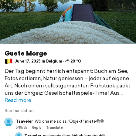
Guete Morge
June 17, 2025 in Belgium ⋅ ⛅ 20 °C
Der Tag beginnt herrlich entspannt: Buch am See,
Fotos sortieren, Natur geniessen – jeder auf eigene
Art. Nach einem selbstgemachten Frühstück packt
uns der Ehrgeiz: Gesellschaftsspiele-Time! Aus
Read more
See translation
Traveler
Wo cha me so äs "Objekt" miete🤔😃
6/18/25
Reply
Translate
Traveler
mir hends über Airbnb bueched😉