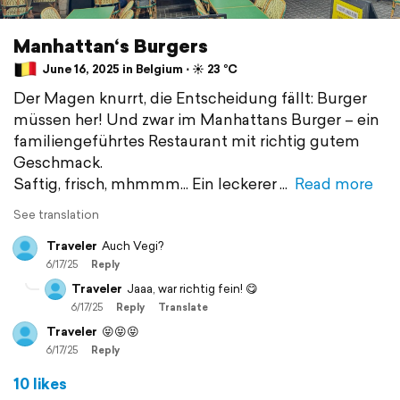
Manhattan‘s Burgers
June 16, 2025 in Belgium ⋅ ☀️ 23 °C
Der Magen knurrt, die Entscheidung fällt: Burger
müssen her! Und zwar im Manhattans Burger – ein
familiengeführtes Restaurant mit richtig gutem
Geschmack.
Saftig, frisch, mhmmm... Ein leckerer
Read more
See translation
Traveler
Auch Vegi?
6/17/25
Reply
Traveler
Jaaa, war richtig fein! 😋
6/17/25
Reply
Translate
Traveler
😝😝😝
6/17/25
Reply
10 likes