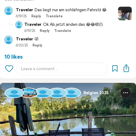
Traveler
Das liegt nur am schläfrigen Fahrstil 😂
6/19/25
Reply
Translate
Traveler
Ok Ab jetzt änderi das 😂😂🫣🫠
6/19/25
Reply
Translate
Traveler
🤣
6/20/25
Reply
10 likes
Belgien 2025