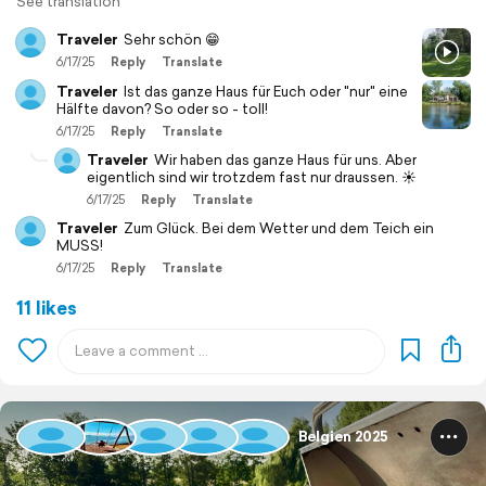
See translation
Traveler
Sehr schön 😁
6/17/25
Reply
Translate
Traveler
Ist das ganze Haus für Euch oder "nur" eine
Hälfte davon? So oder so - toll!
6/17/25
Reply
Translate
Traveler
Wir haben das ganze Haus für uns. Aber
eigentlich sind wir trotzdem fast nur draussen. ☀️
6/17/25
Reply
Translate
Traveler
Zum Glück. Bei dem Wetter und dem Teich ein
MUSS!
6/17/25
Reply
Translate
11 likes
Belgien 2025