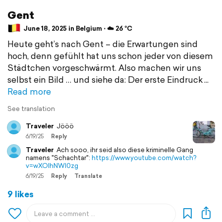
Gent
June 18, 2025 in Belgium ⋅ ☁️ 26 °C
Heute geht’s nach Gent – die Erwartungen sind
hoch, denn gefühlt hat uns schon jeder von diesem
Städtchen vorgeschwärmt. Also machen wir uns
selbst ein Bild … und siehe da: Der erste Eindruck
Read more
See translation
Traveler
Jööö
6/19/25
Reply
Traveler
Ach sooo, ihr seid also diese kriminelle Gang
namens "Schachtar":
https://www.youtube.com/watch?
v=wXOIhNWl0zg
6/19/25
Reply
Translate
9 likes