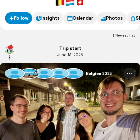
Follow
Insights
Calendar
Photos
S
Newest first
Trip start
June 16, 2025
Belgien 2025