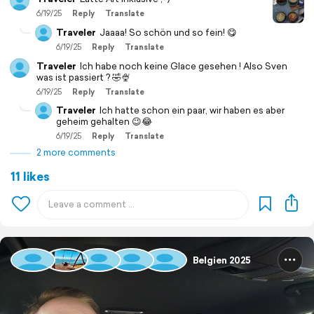
6/19/25
Reply
Translate
Traveler
Jaaaa! So schön und so fein! 😋
6/19/25
Reply
Translate
Traveler
Ich habe noch keine Glace gesehen ! Also Sven
was ist passiert ? 🤣🍨
6/19/25
Reply
Translate
Traveler
Ich hatte schon ein paar, wir haben es aber
geheim gehalten 😉😂
6/19/25
Reply
Translate
2 more comments
11 likes
Belgien 2025