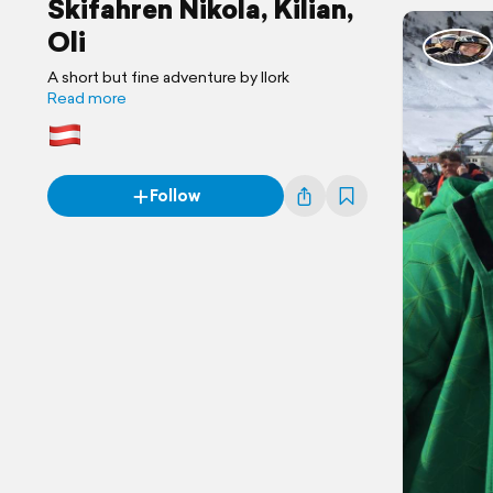
Skifahren Nikola, Kilian,
Oli
A short but fine adventure by llork
Read more
Follow