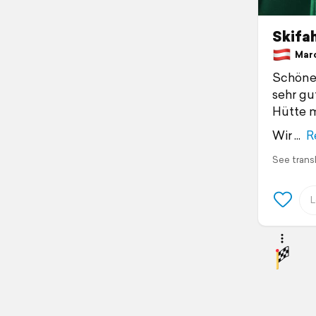
Skifah
March
Schöner
sehr gu
Hütte m
Wir
R
See trans