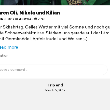
ren Oli, Nikola und Kilian
 3, 2017 in Austria ⋅ ⛅ 7 °C
 Skifahrtag. Geiles Wetter mit viel Somne und noch gu
te Schneeverhältnisse. Stärken uns gerade auf der Lär
it Germknödel, Apfelstrudel und Weizen ;-)
ead more
lation
Trip end
March 5, 2017