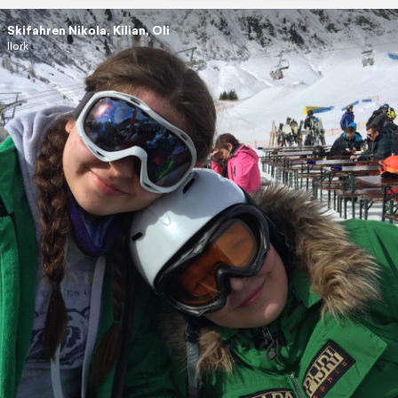
Skifahren Nikola, Kilian, Oli
llork