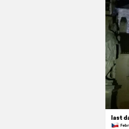
last d
Febru