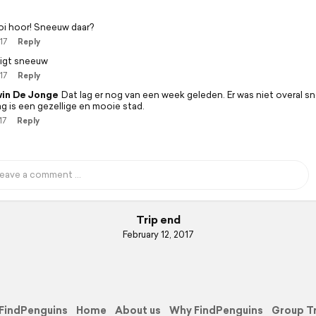
i hoor! Sneeuw daar?
17
Reply
ligt sneeuw
17
Reply
in De Jonge
Dat lag er nog van een week geleden. Er was niet overal s
ag is een gezellige en mooie stad.
17
Reply
Trip end
February 12, 2017
FindPenguins
Home
About us
Why FindPenguins
Group T