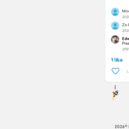
Moo
2/12/
Zo 
2/12/
Edw
Pra
2/13/
1 like
2026© 