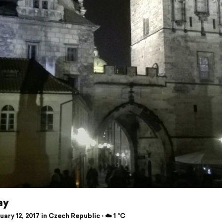
ay
ary 12, 2017 in Czech Republic ⋅ ☁️ 1 °C