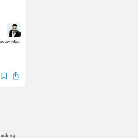
neeuw. Maar
racking