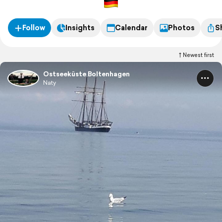
Follow
Insights
Calendar
Photos
S
Newest first
Ostseeküste Boltenhagen
Naty