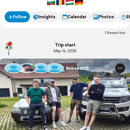
Follow
Insights
Calendar
Photos
S
Newest first
Trip start
May 16, 2025
Balkan 2025