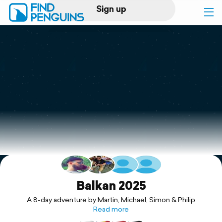
Sign up
Log in
Home
Print a book
Flyover video
Explore
Support
Balkan 2025
A 8-day adventure by Martin, Michael, Simon & Philip
Read more