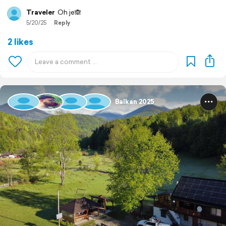
Traveler
Oh je🙈
5/20/25
Reply
2 likes
Balkan 2025