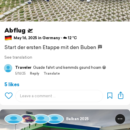
Abflug 🛫
May 16, 2025 in Germany ⋅ ☁️ 12 °C
Start der ersten Etappe mit den Buben 🏁
See translation
Traveler
Guade fahrt und kemmds gsund hoam 😁
5/16/25
Reply
Translate
5 likes
Balkan 2025