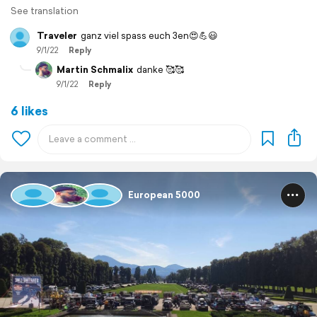
See translation
Traveler
ganz viel spass euch 3en😍💪😃
9/1/22
Reply
Martin Schmalix
danke 🥰🥰
9/1/22
Reply
6 likes
European 5000