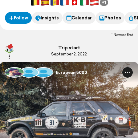
+1
Chamer Kinderkrebshilfe:
https://bit.ly/3Ri2qIh
Follow
Insights
Calendar
Photos
S
Newest first
Trip start
September 2, 2022
European 5000