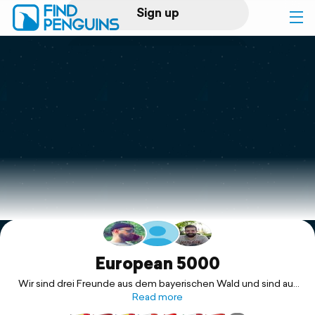
Sign up
Log in
Home
Print a book
Flyover video
Explore
Support
European 5000
Wir sind drei Freunde aus dem bayerischen Wald und sind auf
der Suche nach neuen Abenteuern. Daher nehmen wir an der
Read more
diesjährigen European 5000 teil und sammeln Spenden für die