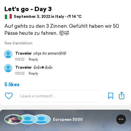
Let's go - Day 3
September 3, 2022 in Italy ⋅ ⛅ 14 °C
Auf gehts zu den 3 Zinnen. Gefühlt haben wir 50
Pässe heute zu fahren.. 🤯🤣
See translation
Traveler
ohje ihr armen🤣🤣
9/3/22
Reply
Traveler
👍👍🍀👍👍
9/3/22
Reply
5 likes
European 5000