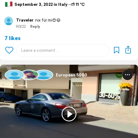
September 3, 2022 in Italy ⋅ ⛅ 11 °C
Traveler
nix für mi😍😃
9/3/22
Reply
7 likes
European 5000