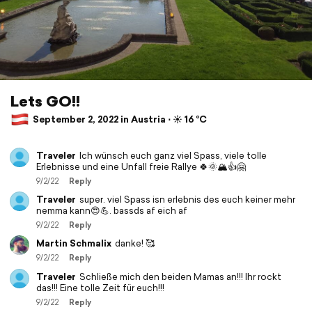
Lets GO!!
September 2, 2022 in Austria ⋅ ☀️ 16 °C
Traveler
Ich wünsch euch ganz viel Spass, viele tolle
Erlebnisse und eine Unfall freie Rallye 🍀🌞🏔️👍🤗
9/2/22
Reply
Traveler
super. viel Spass isn erlebnis des euch keiner mehr
nemma kann😍💪. bassds af eich af
9/2/22
Reply
Martin Schmalix
danke! 🥰
9/2/22
Reply
Traveler
Schließe mich den beiden Mamas an!!! Ihr rockt
das!!! Eine tolle Zeit für euch!!!
9/2/22
Reply