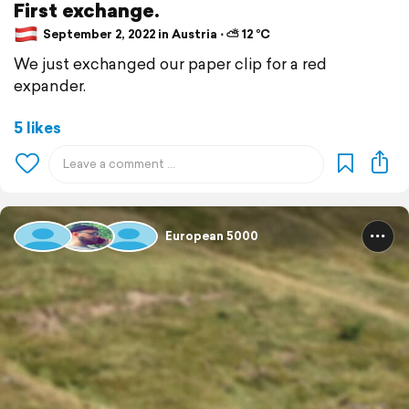
First exchange.
September 2, 2022 in Austria ⋅ ⛅ 12 °C
We just exchanged our paper clip for a red
expander.
5 likes
European 5000